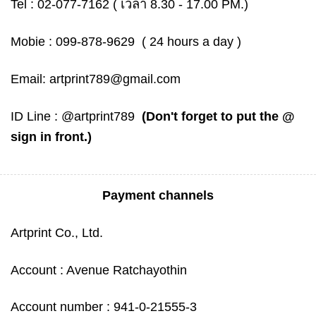
Tel :
02-077-7162
( เวลา 8.30 - 17.00 PM.)
Mobie :
099-878-9629
( 24 hours a day )
Email:
artprint789@gmail.com
ID Line :
@artprint789
(Don't forget to put the @
sign in front.)
Payment channels
Artprint Co., Ltd.
Account : Avenue Ratchayothin
Account number : 941-0-21555-3