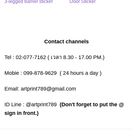
3-legged barrier sticker
Door Sticker
Contact channels
Tel :
02-077-7162
( เวลา 8.30 - 17.00 PM.)
Mobie :
099-878-9629
( 24 hours a day )
Email:
artprint789@gmail.com
ID Line :
@artprint789
(Don't forget to put the @
sign in front.)