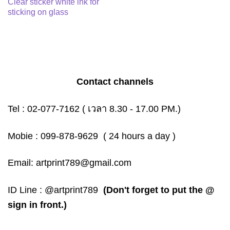
Clear sticker white ink for
sticking on glass
Contact channels
Tel :
02-077-7162
( เวลา 8.30 - 17.00 PM.)
Mobie :
099-878-9629
( 24 hours a day )
Email:
artprint789@gmail.com
ID Line :
@artprint789
(Don't forget to put the @
sign in front.)