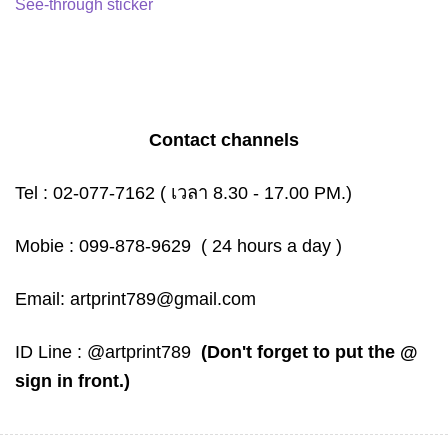
See-through sticker
Contact channels
Tel :
02-077-7162
( เวลา 8.30 - 17.00 PM.)
Mobie :
099-878-9629
( 24 hours a day )
Email:
artprint789@gmail.com
ID Line :
@artprint789
(Don't forget to put the @
sign in front.)